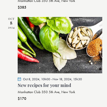
Manhattan Club
350 5th Ave, New York
o
e
m
m
$385
n
.
e
e
d
n
n
OCT
e
t
t
8
v
s
2024
u
e
s
É
v
è
n
e
Oct 8, 2024, 10h00
-
Nov 18, 2024, 15h30
m
New recipes for your mind
e
Manhattan Club
350 5th Ave, New York
n
$170
t