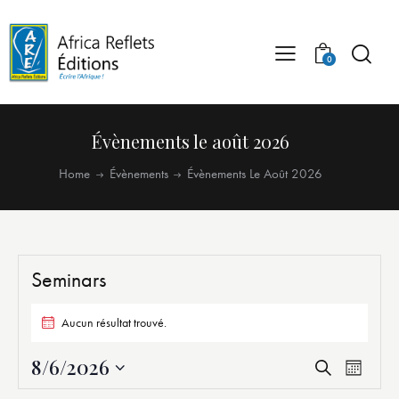
0
Évènements le août 2026
Home
Évènements
Évènements Le Août 2026
Seminars
Aucun résultat trouvé.
8/6/2026
R
N
R
M
a
e
e
S
o