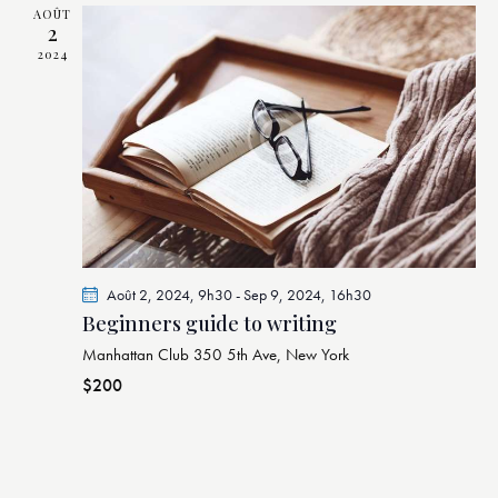
s
AOÛT
2
2024
Août 2, 2024, 9h30
-
Sep 9, 2024, 16h30
Beginners guide to writing
Manhattan Club
350 5th Ave, New York
$200