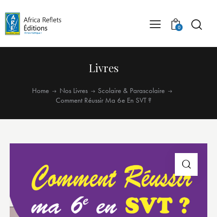
0
Livres
Home
Nos Livres
Scolaire & Parascolaire
Comment Réussir Ma 6e En SVT ?