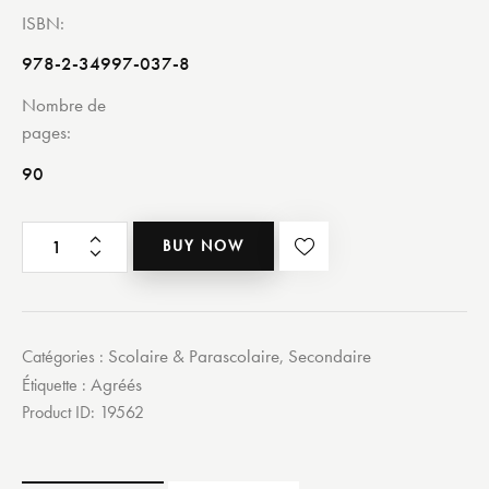
ISBN
978-2-34997-037-8
Nombre de
pages
90
BUY NOW
Scolaire & Parascolaire
Secondaire
Catégories :
,
Agréés
Étiquette :
Product ID:
19562