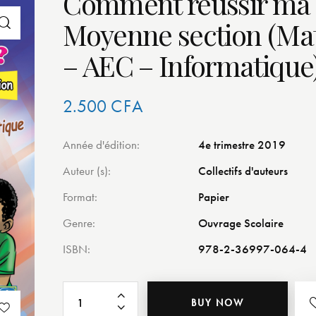
Comment réussir ma 
Moyenne section (Ma
– AEC – Informatique
2.500
CFA
Année d'édition
4e trimestre 2019
Auteur (s)
Collectifs d'auteurs
Format
Papier
Genre
Ouvrage Scolaire
ISBN
978-2-36997-064-4
BUY NOW