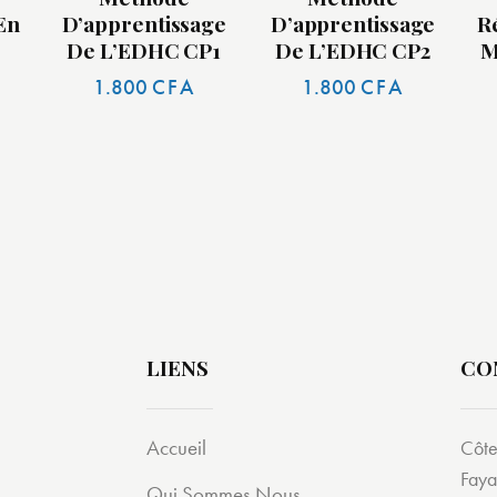
En
D’apprentissage
D’apprentissage
R
De L’EDHC CP1
De L’EDHC CP2
M
1.800
CFA
1.800
CFA
LIENS
CO
Accueil
Côte
Faya
Qui Sommes Nous