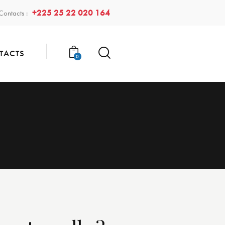
+225 25 22 020 164
Contacts :
TACTS
0