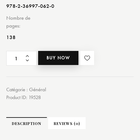
978-2-36997-062-0
Nombre de
pages
138
BUY NOW
Général
Catégorie :
Product ID:
19528
DESCRIPTION
REVIEWS (0)