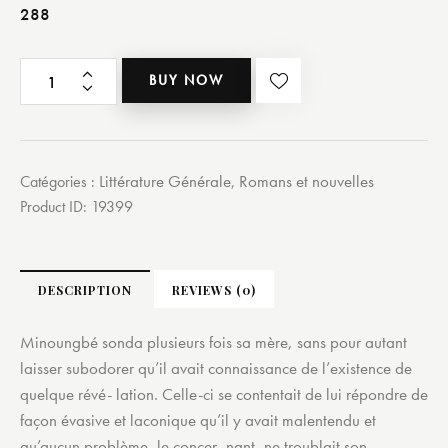
288
BUY NOW
Littérature Générale
Romans et nouvelles
Catégories :
,
Product ID:
19399
DESCRIPTION
REVIEWS (0)
Minoungbé sonda plusieurs fois sa mère, sans pour autant
laisser subodorer qu’il avait connaissance de l’existence de
quelque révé- lation. Celle-ci se contentait de lui répondre de
façon évasive et laconique qu’il y avait malentendu et
qu’aucun problème, le concer- nant, ne troublait son