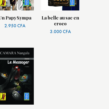
Un Papy Sympa
La belle au sac en
croco
2.950
CFA
3.000
CFA