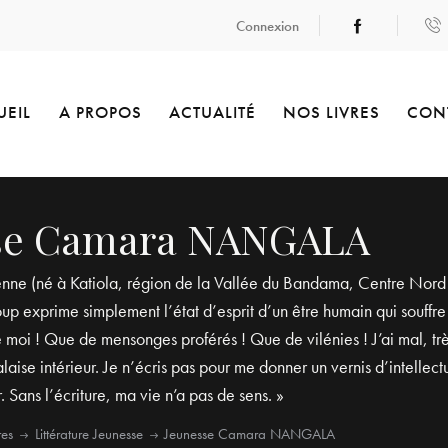
Connexion
UEIL
A PROPOS
ACTUALITÉ
NOS LIVRES
CON
se Camara NANGALA
enne (né à Katiola, région de la Vallée du Bandama, Centre Nord 
 exprime simplement l’état d’esprit d’un être humain qui souffre e
e moi ! Que de mensonges proférés ! Que de vilénies ! J’ai mal, tr
laise intérieur. Je n’écris pas pour me donner un vernis d’intellectu
. Sans l’écriture, ma vie n’a pas de sens. »
res
Littérature Jeunesse
Jeunesse Camara NANGALA