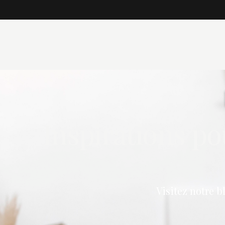
Inspirations po
Visitez notre b