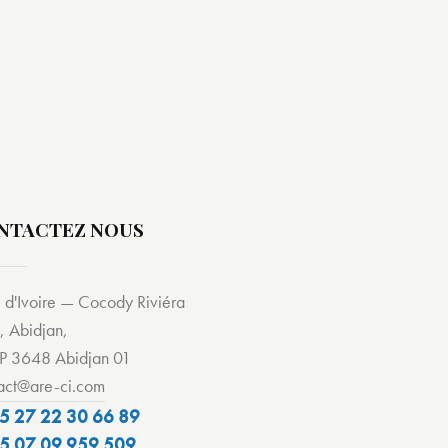
NTACTEZ NOUS
 d'Ivoire — Cocody Riviéra
, Abidjan,
P 3648 Abidjan 01
act@are-ci.com
5 27 22 30 66 89
5 07 09 959 509