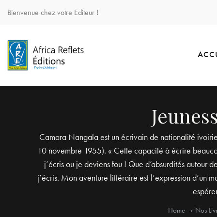
Bienvenue chez votre Editeur !
ACC
Jeunes
Camara Nangala est un écrivain de nationalité ivoiri
10 novembre 1955). « Cette capacité à écrire beaucoup
j’écris ou je deviens fou ! Que d’absurdités autour d
j’écris. Mon aventure littéraire est l’expression d’un ma
espérer
Home
Nos Liv